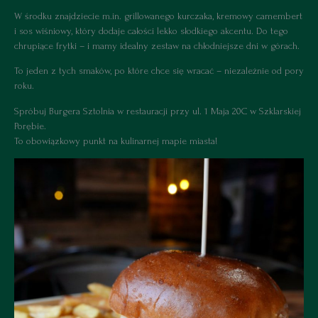
W środku znajdziecie m.in. grillowanego kurczaka, kremowy camembert
i sos wiśniowy, który dodaje całości lekko słodkiego akcentu. Do tego
chrupiące frytki – i mamy idealny zestaw na chłodniejsze dni w górach.
To jeden z tych smaków, po które chce się wracać – niezależnie od pory
roku.
Spróbuj Burgera Sztolnia w restauracji przy ul. 1 Maja 20C w Szklarskiej
Porębie.
To obowiązkowy punkt na kulinarnej mapie miasta!