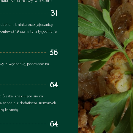
maku Karkonoszy w Sztolni!
31
atkiem kminku oraz jajecznicy.
 ponieważ 19 raz w tym tygodniu je
56
zowy z wędzonką, podawane na
64
Śląska, znajdujące się na
na w sosie z dodatkiem suszonych
rą kapustą.
64