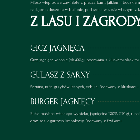
Mięso wieprzowe zawinięte z pieczarkami, jajkiem i boczkie
następnie duszone w bulionie, podawana w sosie własnym z kl
Z LASU I ZAGROD
GICZ JAGNIĘCA
Gicz jagnięca w sosie (ok.400g), podawana z kluskami śląskimi
GULASZ Z SARNY
Sarnina, nuta grzybów leśnych, cebula. Podawany z kluskami i
BURGER JAGNIĘCY
Bułka maślana własnego wypieku, jagnięcina 100% (170g), rucol
oraz sos jogurtowo-limonkowy. Podawany z frytkami.