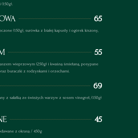
 (150g).
ZOWA
65
eczone (150g), surówka z białej kapusty i ogórek kiszony,
EM
55
ulaszem wieprzowym (250g) i kwaśną śmietaną, posypane
 oraz buraczki z rodzynkami i orzechami.
69
wany z sałatką ze świeżych warzyw z sosem vinegret, (150g)
NE
45
odawane z okrasą / 450g