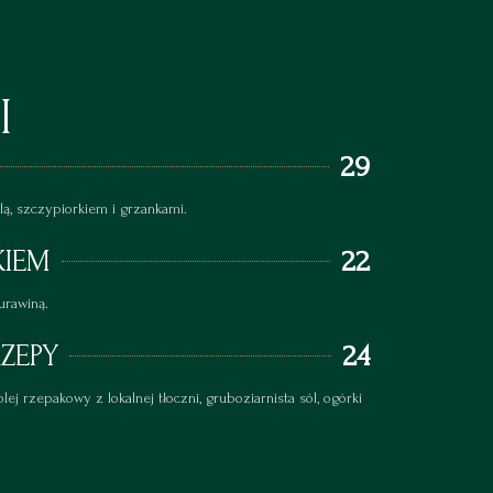
I
29
ą, szczypiorkiem i grzankami.
KIEM
22
urawiną.
ZEPY
24
lej rzepakowy z lokalnej tłoczni, gruboziarnista sól, ogórki