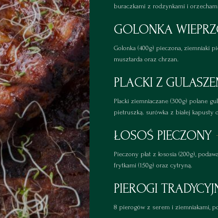
buraczkami z rodzynkami i orzechami
GOLONKA WIEPR
Golonka (400g) pieczona, ziemniaki pi
musztarda oraz chrzan.
PLACKI Z GULASZ
Placki ziemniaczane (300g) polane g
pietruszką. surówka z białej kapusty
ŁOSOŚ PIECZONY
Pieczony płat z łososia (200g), poda
frytkami (150g) oraz cytryną.
PIEROGI TRADYCYJ
8 pierogów z serem i ziemniakami, p