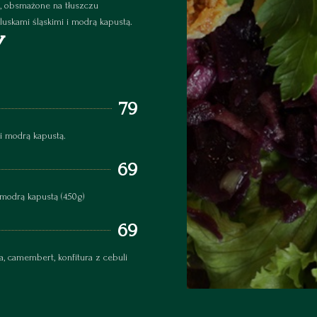
m, obsmażone na tłuszczu
uskami śląskimi i modrą kapustą.
Y
79
 i modrą kapustą.
69
 modrą kapustą (450g)
69
a, camembert, konfitura z cebuli