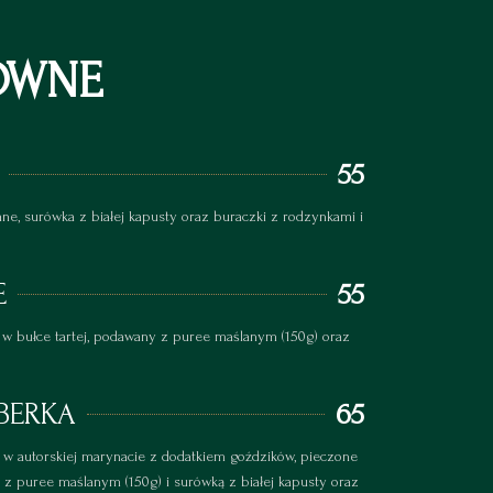
ÓWNE
55
ane, surówka z białej kapusty oraz buraczki z rodzynkami i
E
55
 w bułce tartej, podawany z puree maślanym (150g) oraz
BERKA
65
w autorskiej marynacie z dodatkiem goździków, pieczone
z puree maślanym (150g) i surówką z białej kapusty oraz