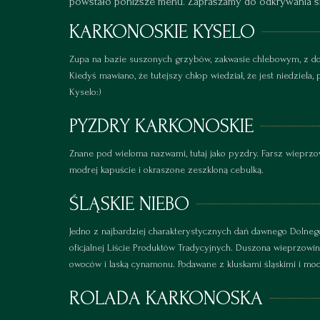
powstało poniższe menu.
Zapraszamy do odkrywania s
KARKONOSKIE KYSELO
Zupa na bazie suszonych grzybów, zakwasie chlebowym, z dod
Kiedyś mawiano, że tutejszy chłop wiedział, że jest niedziela,
Kyselo:)
PYZDRY KARKONOSKIE
Znane pod wieloma nazwami, tutaj jako pyzdry. Farsz wiepr
modrej kapuście i okraszone zeszkloną cebulką.
ŚLĄSKIE NIEBO
Jedno z najbardziej charakterystycznych dań dawnego Dolnego 
oficjalnej Liście Produktów Tradycyjnych. Duszona wieprzowi
owoców i laską cynamonu. Podawane z kluskami śląskimi i mod
ROLADA KARKONOSKA