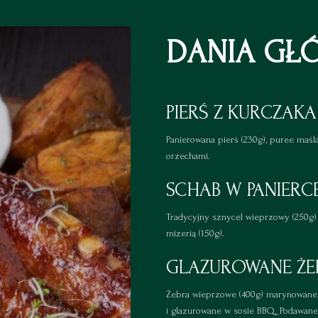
DANIA GŁ
PIERŚ Z KURCZAKA
Panierowana pierś (230g), puree maśl
orzechami.
SCHAB W PANIERC
Tradycyjny sznycel wieprzowy (250g)
mizerią (150g).
GLAZUROWANE ŻE
Żebra wieprzowe (400g) marynowane 
i glazurowane w sosie BBQ. Podawane 