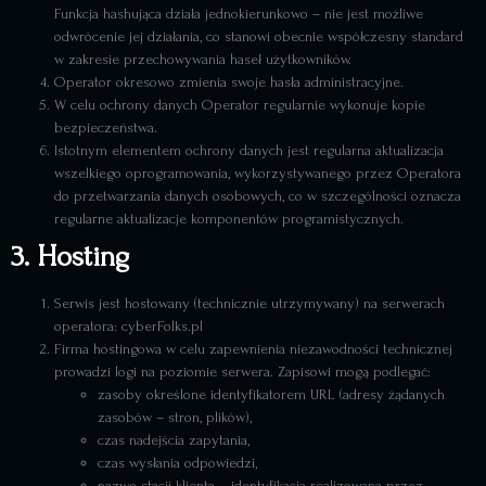
Funkcja hashująca działa jednokierunkowo – nie jest możliwe
odwrócenie jej działania, co stanowi obecnie współczesny standard
w zakresie przechowywania haseł użytkowników.
Operator okresowo zmienia swoje hasła administracyjne.
W celu ochrony danych Operator regularnie wykonuje kopie
bezpieczeństwa.
Istotnym elementem ochrony danych jest regularna aktualizacja
wszelkiego oprogramowania, wykorzystywanego przez Operatora
do przetwarzania danych osobowych, co w szczególności oznacza
regularne aktualizacje komponentów programistycznych.
3. Hosting
Serwis jest hostowany (technicznie utrzymywany) na serwerach
operatora: cyberFolks.pl
Firma hostingowa w celu zapewnienia niezawodności technicznej
prowadzi logi na poziomie serwera. Zapisowi mogą podlegać:
zasoby określone identyfikatorem URL (adresy żądanych
zasobów – stron, plików),
czas nadejścia zapytania,
czas wysłania odpowiedzi,
nazwę stacji klienta – identyfikacja realizowana przez