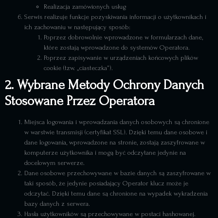
Realizacja zamówionych usług
Serwis realizuje funkcje pozyskiwania informacji o użytkownikach i
ich zachowaniu w następujący sposób:
Poprzez dobrowolnie wprowadzone w formularzach dane,
które zostają wprowadzone do systemów Operatora.
Poprzez zapisywanie w urządzeniach końcowych plików
cookie (tzw. „ciasteczka”).
2. Wybrane Metody Ochrony Danych
Stosowane Przez Operatora
Miejsca logowania i wprowadzania danych osobowych są chronione
w warstwie transmisji (certyfikat SSL). Dzięki temu dane osobowe i
dane logowania, wprowadzone na stronie, zostają zaszyfrowane w
komputerze użytkownika i mogą być odczytane jedynie na
docelowym serwerze.
Dane osobowe przechowywane w bazie danych są zaszyfrowane w
taki sposób, że jedynie posiadający Operator klucz może je
odczytać. Dzięki temu dane są chronione na wypadek wykradzenia
bazy danych z serwera.
Hasła użytkowników są przechowywane w postaci hashowanej.