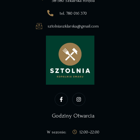
58-580 Szklarska Poręba
tel. 780 016 370
sztolniaszklarska@gmail.com
Godziny Otwarcia
W sezonie:
12:00–22:00