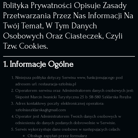
Polityka Prywatności Opisuje Zasady
Przetwarzania Przez Nas Informacji Na
Twój Temat, W Tym Danych
Osobowych Oraz Ciasteczek, Czyli
Tzw. Cookies.
1. Informacje Ogólne
Niniejsza polityka dotyczy Serwisu www, funkcjonującego pod
adresem url:
restauracja-sztolnia.pl
Operatorem serwisu oraz Administratorem danych osobowych jest:
Skipoint Marcin Iwanicki Turystyczna 25 b 58-580 Szklarska Poręba
Adres kontaktowy poczty elektronicznej operatora:
sztolniaszklarska@gmail.com
Operator jest Administratorem Twoich danych osobowych w
odniesieniu do danych podanych dobrowolnie w Serwisie.
Serwis wykorzystuje dane osobowe w następujących celach:
Obsługa zapytań przez formularz