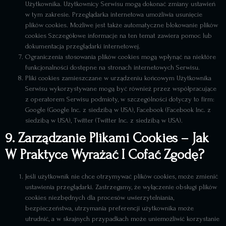
Użytkownika. Użytkownicy Serwisu mogą dokonać zmiany ustawień
w tym zakresie. Przeglądarka internetowa umożliwia usunięcie
plików cookies. Możliwe jest także automatyczne blokowanie plików
cookies Szczegółowe informacje na ten temat zawiera pomoc lub
dokumentacja przeglądarki internetowej.
Ograniczenia stosowania plików cookies mogą wpłynąć na niektóre
funkcjonalności dostępne na stronach internetowych Serwisu.
Pliki cookies zamieszczane w urządzeniu końcowym Użytkownika
Serwisu wykorzystywane mogą być również przez współpracujące
z operatorem Serwisu podmioty, w szczególności dotyczy to firm:
Google (Google Inc. z siedzibą w USA), Facebook (Facebook Inc. z
siedzibą w USA), Twitter (Twitter Inc. z siedzibą w USA).
9. Zarządzanie Plikami Cookies – Jak
W Praktyce Wyrażać I Cofać Zgodę?
Jeśli użytkownik nie chce otrzymywać plików cookies, może zmienić
ustawienia przeglądarki. Zastrzegamy, że wyłączenie obsługi plików
cookies niezbędnych dla procesów uwierzytelniania,
bezpieczeństwa, utrzymania preferencji użytkownika może
utrudnić, a w skrajnych przypadkach może uniemożliwić korzystanie