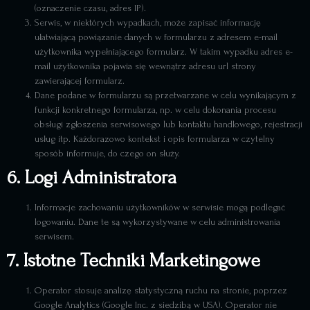
(oznaczenie czasu, adres IP).
Serwis, w niektórych wypadkach, może zapisać informację
ułatwiającą powiązanie danych w formularzu z adresem e-mail
użytkownika wypełniającego formularz. W takim wypadku adres e-
mail użytkownika pojawia się wewnątrz adresu url strony
zawierającej formularz.
Dane podane w formularzu są przetwarzane w celu wynikającym z
funkcji konkretnego formularza, np. w celu dokonania procesu
obsługi zgłoszenia serwisowego lub kontaktu handlowego, rejestracji
usług itp. Każdorazowo kontekst i opis formularza w czytelny
sposób informuje, do czego on służy.
6. Logi Administratora
Informacje zachowaniu użytkowników w serwisie mogą podlegać
logowaniu. Dane te są wykorzystywane w celu administrowania
serwisem.
7. Istotne Techniki Marketingowe
Operator stosuje analizę statystyczną ruchu na stronie, poprzez
Google Analytics (Google Inc. z siedzibą w USA). Operator nie